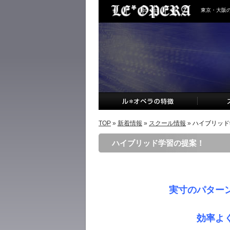
東京・大阪
TOP
»
新着情報
»
スクール情報
»
ハイブリッド
ハイブリッド学習の提案！
実寸のパター
効率よ