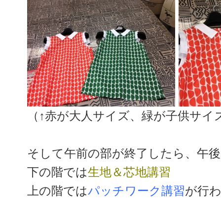
（↑赤が大人サイズ、緑が子供サイ
そして午前の部が終了したら、午
下の階では
生地＆芯地講習
上の階では
パッチワーク講習
が行