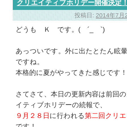
クリエイティブホリデー開催決定
投稿日:
2014年7月
どうも Ｋ です。( ´_ゝ`)
あっついです。外に出たとたん眩
ですね。
本格的に夏がやってきた感じです
さてさて、本日の更新内容は前回の
イティブホリデーの続報で、
９月２８日
に行われる
第二回クリエ
です！