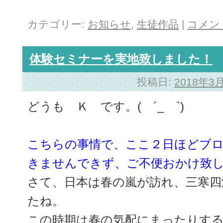
カテゴリー:
お知らせ
,
生徒作品
|
コメン
体験セミナーを実地致しました！
投稿日:
2018年3
どうも Ｋ です。( ´_ゝ`)
こちらの事情で、ここ２日ほどブ
きませんできず、ご不便おかけ致
さて、日本は春の嵐が訪れ、三寒四
たね。
この時期は春の気配にまったりす