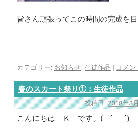
皆さん頑張ってこの時間の完成を
カテゴリー:
お知らせ
,
生徒作品
|
コメン
春のスカート祭り①：生徒作品
投稿日:
2018年3
こんにちは Ｋ です。( ´_ゝ`)