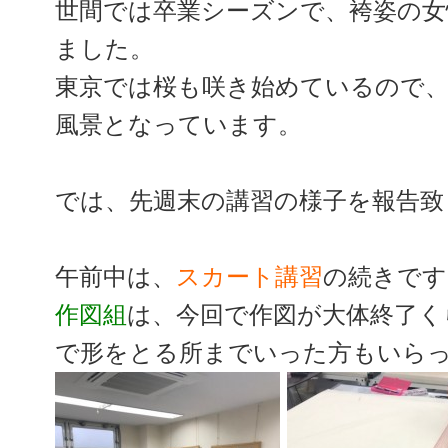
世間では卒業シーズンで、袴姿の
ました。
東京では桜も咲き始めているので
風景となっています。
では、先週末の講習の様子を報告致
午前中は、
スカート講習
の続きです
作図組
は、今回で作図が大体終了く
で形をとる所までいった方もいら