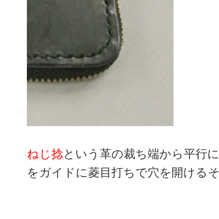
ねじ捻
という革の裁ち端から平行に
をガイドに菱目打ちで穴を開ける