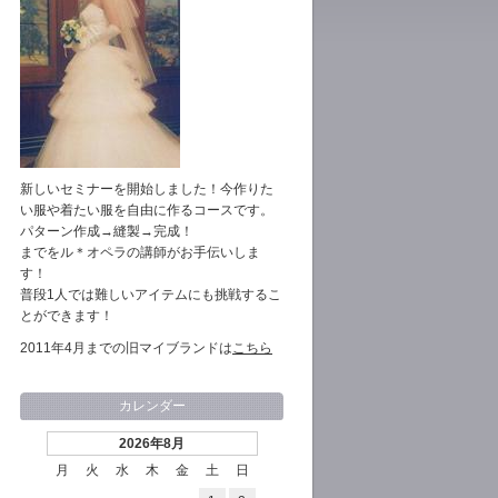
新しいセミナーを開始しました！今作りた
い服や着たい服を自由に作るコースです。
パターン作成→縫製→完成！
までをル＊オペラの講師がお手伝いしま
す！
普段1人では難しいアイテムにも挑戦するこ
とができます！
2011年4月までの旧マイブランドは
こちら
カレンダー
2026年8月
月
火
水
木
金
土
日