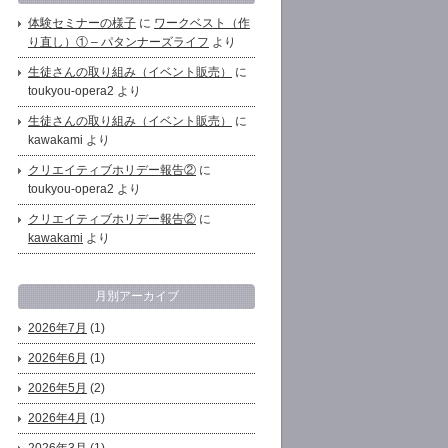
体験セミナーの様子
に
ワークベスト（作
り直し）① – パタンナーズライフ
より
生徒さんの取り組み（イベント販売）
に
toukyou-opera2 より
生徒さんの取り組み（イベント販売）
に
kawakami より
クリエイティブホリデー報告②
に
toukyou-opera2 より
クリエイティブホリデー報告②
に
kawakami
より
月別アーカイブ
2026年7月
(1)
2026年6月
(1)
2026年5月
(2)
2026年4月
(1)