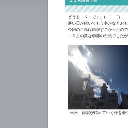
１１月講習予告
どうも Ｋ です。( ´_ゝ`)
寒い日が続いてもう冬かなとおも
今回の台風は雨がすごかったので
１０月の変な季節の台風でしたが
↑当日、雨雲が晴れていく様を会