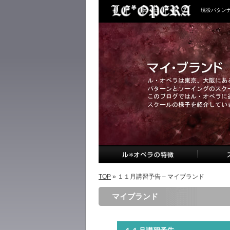
現役パタン
TOP
» １１月講習予告 – マイブランド
マイブランド