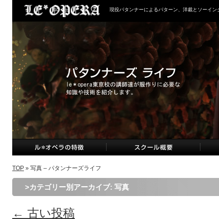
現役パタンナーによるパターン、洋裁とソーイン
TOP
» 写真 – パタンナーズライフ
>カテゴリー別アーカイブ:
写真
←
古い投稿