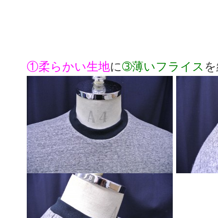
①柔らかい生地
に
➂薄いフライス
を