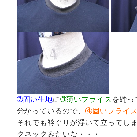
➁固い生地
に
➂薄いフライス
を縫っ
分かっているので、
④固いフライ
それでも衿ぐりが浮いて立ってし
クネックみたいな・・・