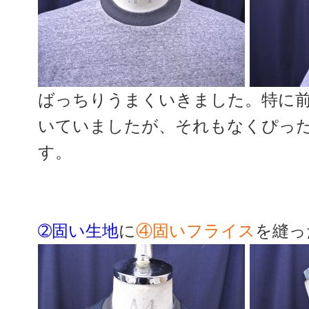
ばっちりうまくいきました。特に
いていましたが、それもなくぴっ
す。
➁固い生地
に
④固いフライス
を縫っ