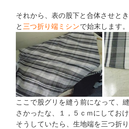
それから、表の股下と合体させと
と
三つ折り端ミシン
で始末します
ここで股グリを縫う前になって、
さかったな、１，５ｃｍにしてお
そうしていたら、生地端を三つ折