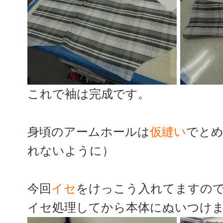
これで袖は完成です。
身頃のアームホールは
仮縫い
でと
れないように）
今回
イセ
をけっこう入れてますの
イセ処理してから本体にぬいつけ