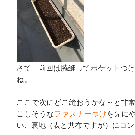
さて、前回は脇縫ってポケットつ
ね。
ここで次にどこ縫おうかな～と非
こしそうな
ファスナーつけ
を先に
い、裏地（表と共布ですが）にコ