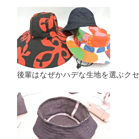
後輩はなぜかハデな生地を選ぶク