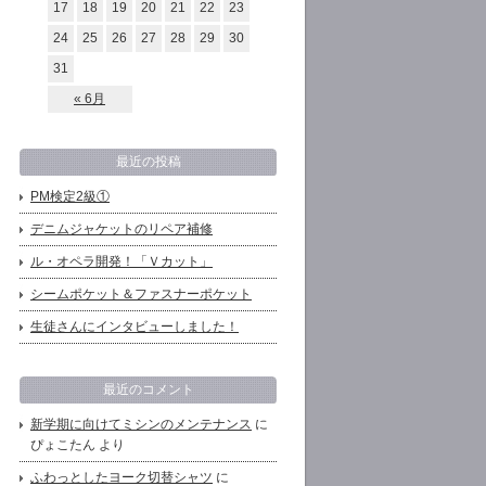
17
18
19
20
21
22
23
24
25
26
27
28
29
30
31
« 6月
最近の投稿
PM検定2級①
デニムジャケットのリペア補修
ル・オペラ開発！「Ｖカット」
シームポケット＆ファスナーポケット
生徒さんにインタビューしました！
最近のコメント
新学期に向けてミシンのメンテナンス
に
ぴょこたん より
ふわっとしたヨーク切替シャツ
に