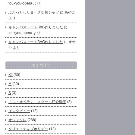
toukyou-opera より
ふわっとしたヨーク切替シャツ
に あやこ
より
キャンバストートBAG作りました
に
toukyou-opera より
キャンバストートBAG作りました
に オオ
ヤ より
カテゴリー
KJ
(30)
M
(20)
S
(3)
「ル・オペラ」 スクール紹介動画
(3)
インタビュー
(12)
オシャクレ
(288)
クリエイティブホリデー
(13)