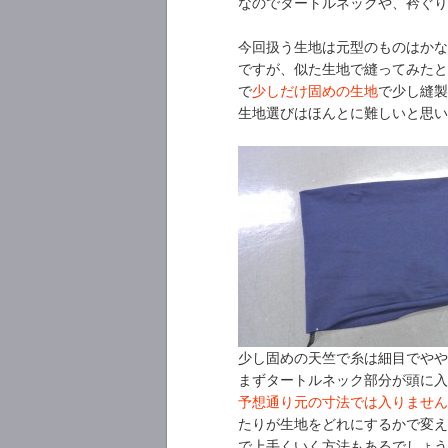
なのでタートルネックや、衿ぐり
今回扱う生地は元型のものはかな
ですが、似た生地で縫ってみたと
で
少しだけ固めの生地
で少し縫
生地選びはほんとに難しいと思い
少し固めの天竺で糸は細目でやや
まずタートルネック部分が頭に入
予想通り元の寸法では入りません
たりが生地をどれにするかで変
で上手くいく方法もあるでしょう