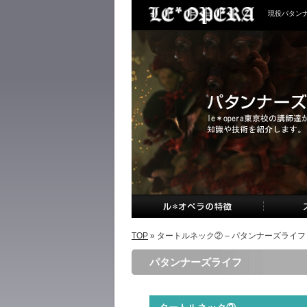
現役パタン
TOP
» タートルネック② – パタンナーズライフ
パタンナーズライフ