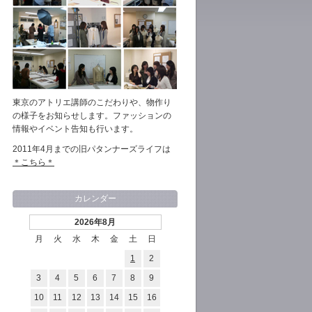
東京のアトリエ講師のこだわりや、物作り
の様子をお知らせします。ファッションの
情報やイベント告知も行います。
2011年4月までの旧パタンナーズライフは
＊こちら＊
カレンダー
2026年8月
月
火
水
木
金
土
日
1
2
3
4
5
6
7
8
9
10
11
12
13
14
15
16