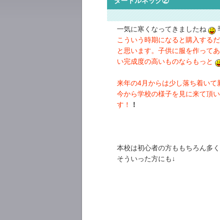
タートルネック②
一気に寒くなってきましたね
こういう時期になると購入するだ
と思います。子供に服を作ってあ
い完成度の高いものならもっと
来年の4月からは少し落ち着いて
今から学校の様子を見に来て頂
す！
！
本校は初心者の方ももちろん多く
そういった方にも↓