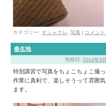
カテゴリー:
オシャクレ
,
写真
|
コメント
春生地
投稿日:
2014年3
特別講習で写真をちょこちょこ撮
作業に真剣で、楽しそうって雰囲
ます。