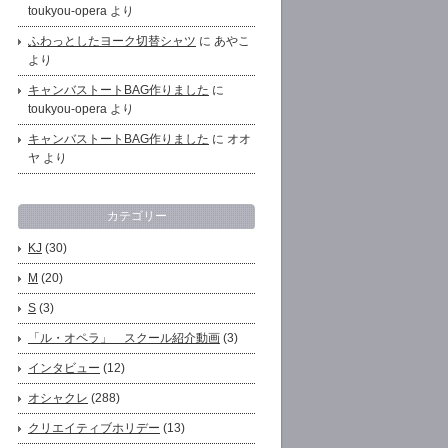
toukyou-opera より
ふわっとしたヨーク切替シャツ
に あやこ
より
キャンバストートBAG作りました
に
toukyou-opera より
キャンバストートBAG作りました
に オオ
ヤ より
カテゴリー
KJ
(30)
M
(20)
S
(3)
「ル・オペラ」 スクール紹介動画
(3)
インタビュー
(12)
オシャクレ
(288)
クリエイティブホリデー
(13)