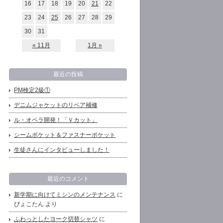
16
17
18
19
20
21
22
23
24
25
26
27
28
29
30
31
« 11月
1月 »
最近の投稿
PM検定2級①
デニムジャケットのリペア補修
ル・オペラ開発！「Ｖカット」
シームポケット＆ファスナーポケット
生徒さんにインタビューしました！
最近のコメント
新学期に向けてミシンのメンテナンス
に
ぴょこたん より
ふわっとしたヨーク切替シャツ
に