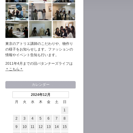
東京のアトリエ講師のこだわりや、物作り
の様子をお知らせします。ファッションの
情報やイベント告知も行います。
2011年4月までの旧パタンナーズライフは
＊こちら＊
カレンダー
2024年12月
月
火
水
木
金
土
日
1
2
3
4
5
6
7
8
9
10
11
12
13
14
15